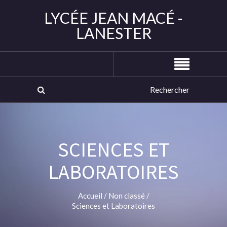
LYCÉE JEAN MACÉ -
LANESTER
SCIENCES ET
LABORATOIRES
Accueil
/
Non classé
/
Sciences et Laboratoires