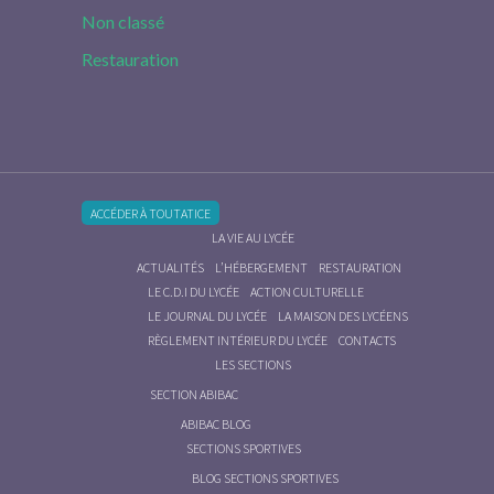
Non classé
Restauration
ACCÉDER À TOUTATICE
LA VIE AU LYCÉE
ACTUALITÉS
L’HÉBERGEMENT
RESTAURATION
LE C.D.I DU LYCÉE
ACTION CULTURELLE
LE JOURNAL DU LYCÉE
LA MAISON DES LYCÉENS
RÈGLEMENT INTÉRIEUR DU LYCÉE
CONTACTS
LES SECTIONS
SECTION ABIBAC
ABIBAC BLOG
SECTIONS SPORTIVES
BLOG SECTIONS SPORTIVES