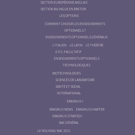
SECTION EUROPÉENNE ANGLAIS
SECTION BILINGUE EN BRETON
LES OPTIONS
COMMENT CHOISIR LES ENSEIGNEMENTS
OPTIONNELS ?
ENSEIGNEMENTS OPTIONNELS GÉNÉRAUX
L’ITALIEN
LE LATIN
LE THÉÂTRE
E.P.S. FACULTATIF
ENSEIGNEMENTS OPTIONNELS
TECHNOLOGIQUES
BIOTECHNOLOGIES
SCIENCES DE LABORATOIRE
SANTÉ ET SOCIAL
INTERNATIONAL
ERASMUS +
ERASMUS NEWS
ERASMUS CHARTER
ERASMUS STRATEGY
BAC GÉNÉRAL
LE NOUVEAU BAC 2021