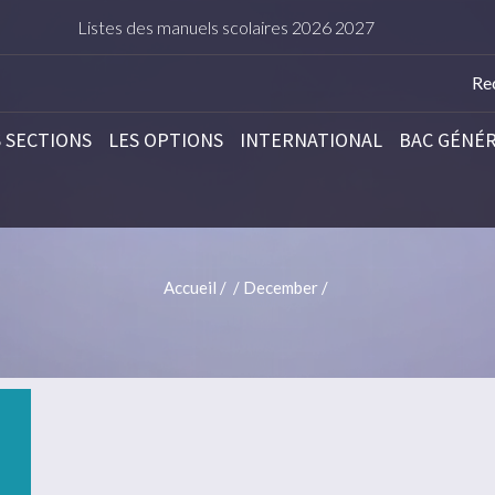
Listes des manuels scolaires 2026 2027
TARIFS DE 
S SECTIONS
LES OPTIONS
INTERNATIONAL
BAC GÉNÉ
Accueil
/
/
December
/