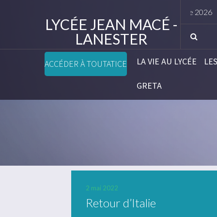
Horaires rentrée élèves septembre 2026
LYCÉE JEAN MACÉ -
LANESTER
LA VIE AU LYCÉE
LE
ACCÉDER À TOUTATICE
GRETA
2 mai 2022
Retour d’Italie