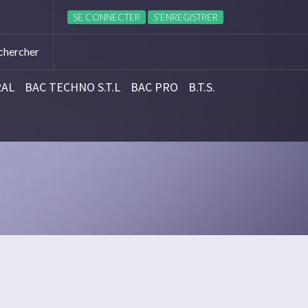
L’INTERNAT OU DE LA DEMI-PENSION
Réinscription 
SE CONNECTER
S’ENREGISTRER
RAL
BAC TECHNO S.T.L
BAC PRO
B.T.S.