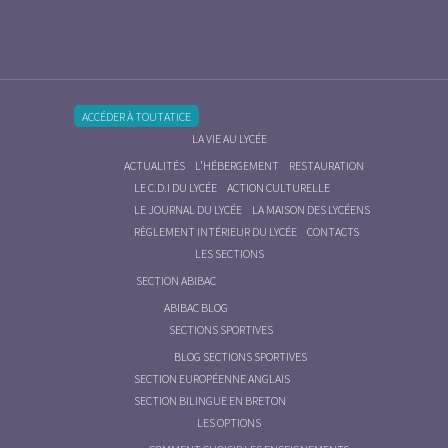
ACCÉDER À TOUTATICE
LA VIE AU LYCÉE
ACTUALITÉS
L’HÉBERGEMENT
RESTAURATION
LE C.D.I DU LYCÉE
ACTION CULTURELLE
LE JOURNAL DU LYCÉE
LA MAISON DES LYCÉENS
RÈGLEMENT INTÉRIEUR DU LYCÉE
CONTACTS
LES SECTIONS
SECTION ABIBAC
ABIBAC BLOG
SECTIONS SPORTIVES
BLOG SECTIONS SPORTIVES
SECTION EUROPÉENNE ANGLAIS
SECTION BILINGUE EN BRETON
LES OPTIONS