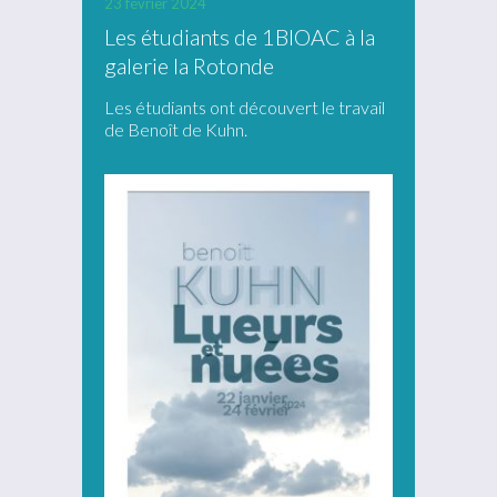
23 février 2024
Les étudiants de 1BIOAC à la
galerie la Rotonde
Les étudiants ont découvert le travail
de Benoît de Kuhn.