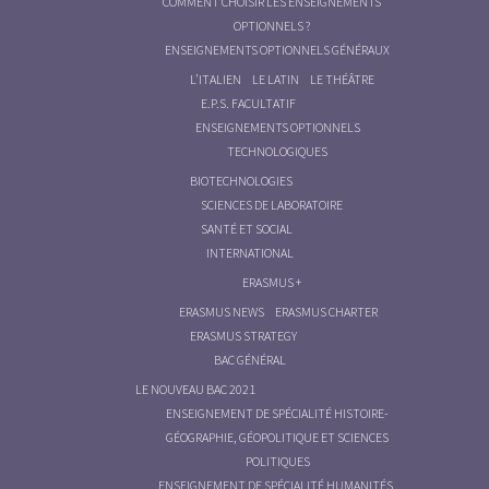
COMMENT CHOISIR LES ENSEIGNEMENTS
OPTIONNELS ?
ENSEIGNEMENTS OPTIONNELS GÉNÉRAUX
L’ITALIEN
LE LATIN
LE THÉÂTRE
E.P.S. FACULTATIF
ENSEIGNEMENTS OPTIONNELS
TECHNOLOGIQUES
BIOTECHNOLOGIES
SCIENCES DE LABORATOIRE
SANTÉ ET SOCIAL
INTERNATIONAL
ERASMUS +
ERASMUS NEWS
ERASMUS CHARTER
ERASMUS STRATEGY
BAC GÉNÉRAL
LE NOUVEAU BAC 2021
ENSEIGNEMENT DE SPÉCIALITÉ HISTOIRE-
GÉOGRAPHIE, GÉOPOLITIQUE ET SCIENCES
POLITIQUES
ENSEIGNEMENT DE SPÉCIALITÉ HUMANITÉS,