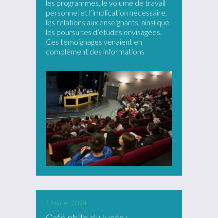
les programmes, le volume de travail
personnel et l’implication nécessaire,
les relations aux enseignants, ainsi que
les poursuites d’études envisagées.
Ces témoignages venaient en
complément des informations
1 février 2024
Café philo du lycée :