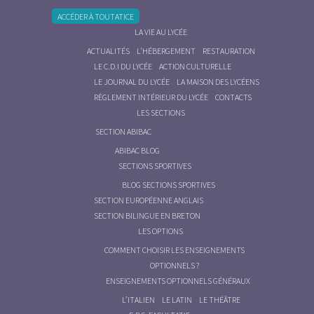
ACCÉDER À TOUTATICE
LA VIE AU LYCÉE
ACTUALITÉS
L’HÉBERGEMENT
RESTAURATION
LE C.D.I DU LYCÉE
ACTION CULTURELLE
LE JOURNAL DU LYCÉE
LA MAISON DES LYCÉENS
RÈGLEMENT INTÉRIEUR DU LYCÉE
CONTACTS
LES SECTIONS
SECTION ABIBAC
ABIBAC BLOG
SECTIONS SPORTIVES
BLOG SECTIONS SPORTIVES
SECTION EUROPÉENNE ANGLAIS
SECTION BILINGUE EN BRETON
LES OPTIONS
COMMENT CHOISIR LES ENSEIGNEMENTS
OPTIONNELS ?
ENSEIGNEMENTS OPTIONNELS GÉNÉRAUX
L’ITALIEN
LE LATIN
LE THÉÂTRE