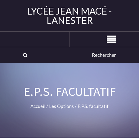
LYCÉE JEAN MACÉ -
LANESTER
E.P.S. FACULTATIF
Accueil
/
Les Options
/
E.P.S. facultatif