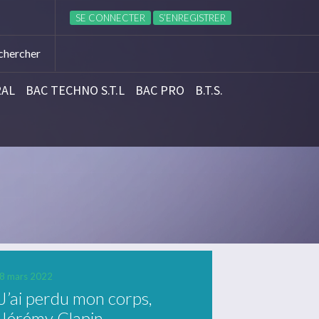
’INTERNAT OU DE LA DEMI-PENSION
Réinscription e
SE CONNECTER
S’ENREGISTRER
RAL
BAC TECHNO S.T.L
BAC PRO
B.T.S.
8 mars 2022
J’ai perdu mon corps,
Jérémy Clapin