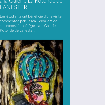
à la Galerie La Rotonde de
LANESTER
Les étudiants ont bénéficié d’une visite
commentée par Pascal Briba lors de
son exposition dé-figure à la Galerie La
Rotonde de Lanester.