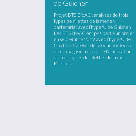
de Guichen
Projet BTS BioAC : analyses de trois
types de rillettes de la mer en
partenariat avec l’hyperU de Guichen
Les BTS BioAC ont pris part à un projet
en septembre 2019 avec l’hyperU de
Guichen. L’atelier de production locale
de ce magasin a démarré l’élaboration
de trois types de rillettes de la mer :
Rillettes