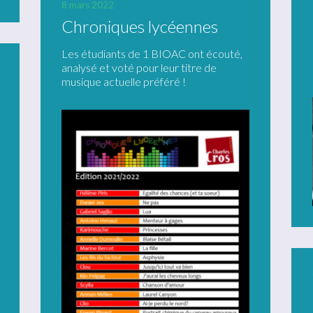
8 mars 2022
Chroniques lycéennes
Les étudiants de 1 BIOAC ont écouté,
analysé et voté pour leur titre de
musique actuelle préféré !