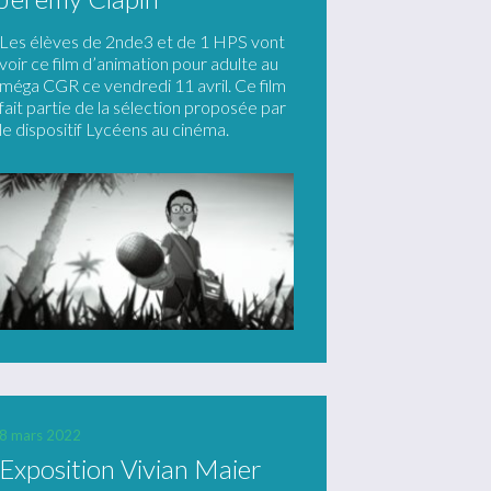
Les élèves de 2nde3 et de 1 HPS vont
voir ce film d’animation pour adulte au
méga CGR ce vendredi 11 avril. Ce film
fait partie de la sélection proposée par
le dispositif Lycéens au cinéma.
8 mars 2022
Exposition Vivian Maier