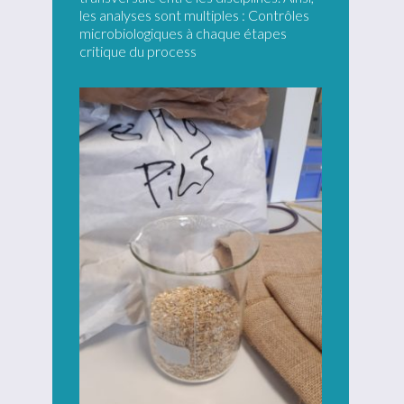
les analyses sont multiples : Contrôles
microbiologiques à chaque étapes
critique du process