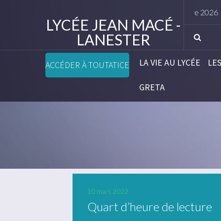
Horaires rentrée élèves septembre 2026
LYCÉE JEAN MACÉ -
LANESTER
LA VIE AU LYCÉE
LE
ACCÉDER À TOUTATICE
GRETA
10 mars 2022
Quart d’heure de lecture