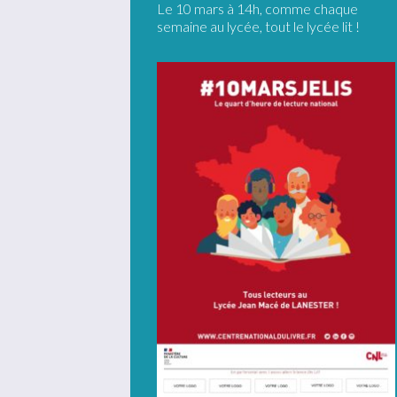
Le 10 mars à 14h, comme chaque
semaine au lycée, tout le lycée lit !