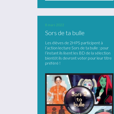
8 mars 2022
Sors de ta bulle
Les élèves de 2HPS participent à
l’action lecture Sors de ta bulle : pour
l’instant ils lisent les BD de la sélection
bientôt ils devront voter pour leur titre
préféré !