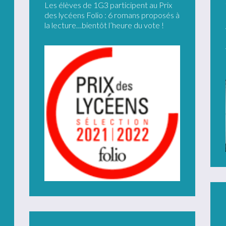
Les élèves de 1G3 participent au Prix
des lycéens Folio : 6 romans proposés à
la lecture…bientôt l’heure du vote !