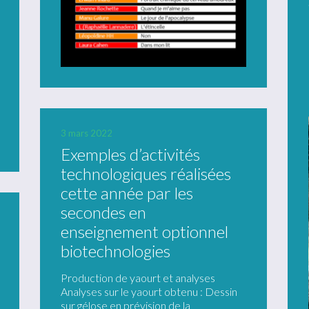
3 mars 2022
Exemples d’activités
technologiques réalisées
cette année par les
secondes en
enseignement optionnel
biotechnologies
Production de yaourt et analyses
Analyses sur le yaourt obtenu : Dessin
sur gélose en prévision de la