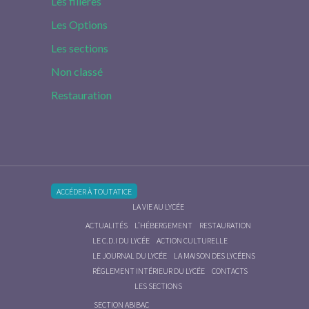
Les filières
Les Options
Les sections
Non classé
Restauration
ACCÉDER À TOUTATICE
LA VIE AU LYCÉE
ACTUALITÉS
L’HÉBERGEMENT
RESTAURATION
LE C.D.I DU LYCÉE
ACTION CULTURELLE
LE JOURNAL DU LYCÉE
LA MAISON DES LYCÉENS
RÈGLEMENT INTÉRIEUR DU LYCÉE
CONTACTS
LES SECTIONS
SECTION ABIBAC