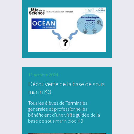
11 octobre 2024
Découverte de la base de sous
marin K3
Tous les élèves de Terminales
générales et professionnelles
bénéficient d’une visite guidée de la
base de sous marin bloc K3