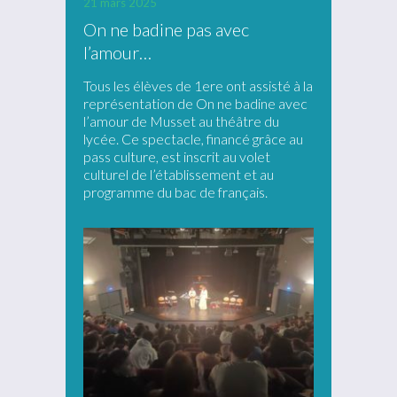
21 mars 2025
On ne badine pas avec
l’amour…
Tous les élèves de 1ere ont assisté à la
représentation de On ne badine avec
l’amour de Musset au théâtre du
lycée. Ce spectacle, financé grâce au
pass culture, est inscrit au volet
culturel de l’établissement et au
programme du bac de français.