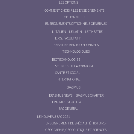
LES OPTIONS
COMMENT CHOISIR LES ENSEIGNEMENTS
OPTIONNELS ?
ENSEIGNEMENTS OPTIONNELS GÉNÉRAUX
L’ITALIEN
LE LATIN
LE THÉÂTRE
E.P.S. FACULTATIF
ENSEIGNEMENTS OPTIONNELS
TECHNOLOGIQUES
BIOTECHNOLOGIES
SCIENCES DE LABORATOIRE
SANTÉ ET SOCIAL
INTERNATIONAL
ERASMUS +
ERASMUS NEWS
ERASMUS CHARTER
ERASMUS STRATEGY
BAC GÉNÉRAL
LE NOUVEAU BAC 2021
ENSEIGNEMENT DE SPÉCIALITÉ HISTOIRE-
GÉOGRAPHIE, GÉOPOLITIQUE ET SCIENCES