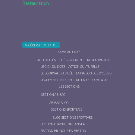
Restauration
ACCÉDER À TOUTATICE
LA VIE AU LYCÉE
ACTUALITÉS
L’HÉBERGEMENT
RESTAURATION
LE C.D.I DU LYCÉE
ACTION CULTURELLE
LE JOURNAL DU LYCÉE
LA MAISON DES LYCÉENS
RÈGLEMENT INTÉRIEUR DU LYCÉE
CONTACTS
LES SECTIONS
SECTION ABIBAC
ABIBAC BLOG
SECTIONS SPORTIVES
BLOG SECTIONS SPORTIVES
SECTION EUROPÉENNE ANGLAIS
SECTION BILINGUE EN BRETON