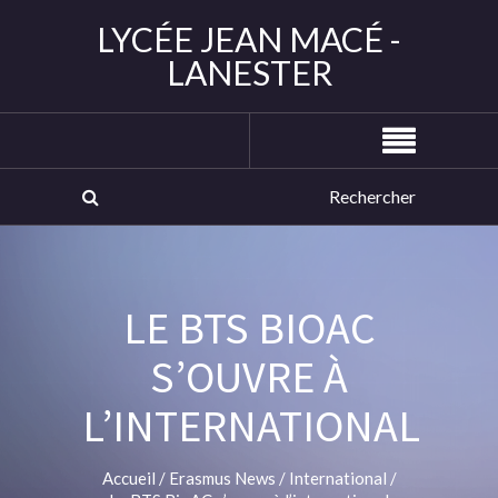
LYCÉE JEAN MACÉ -
LANESTER
LE BTS BIOAC
S’OUVRE À
L’INTERNATIONAL
Accueil
/
Erasmus News
/
International
/