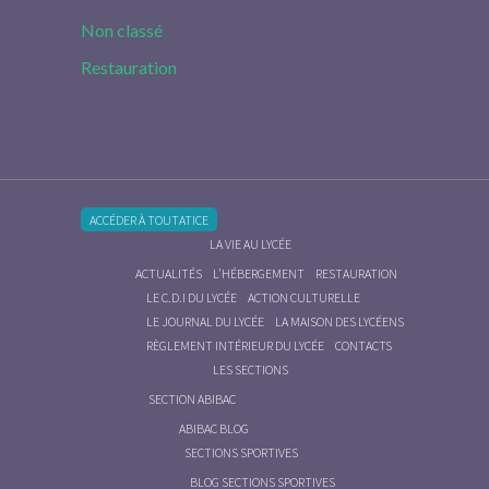
Non classé
Restauration
ACCÉDER À TOUTATICE
LA VIE AU LYCÉE
ACTUALITÉS
L’HÉBERGEMENT
RESTAURATION
LE C.D.I DU LYCÉE
ACTION CULTURELLE
LE JOURNAL DU LYCÉE
LA MAISON DES LYCÉENS
RÈGLEMENT INTÉRIEUR DU LYCÉE
CONTACTS
LES SECTIONS
SECTION ABIBAC
ABIBAC BLOG
SECTIONS SPORTIVES
BLOG SECTIONS SPORTIVES