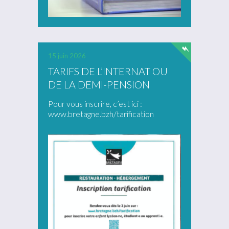
15 juin 2026
TARIFS DE L’INTERNAT OU
DE LA DEMI-PENSION
Pour vous inscrire, c’est ici :
www.bretagne.bzh/tarification