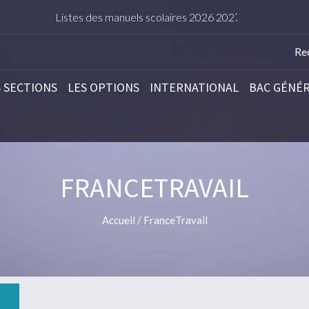
Listes des manuels scolaires 2026 2027
TARIFS DE
S SECTIONS
LES OPTIONS
INTERNATIONAL
BAC GÉNÉ
FRANCETRAVAIL
Accueil
/
FranceTravail