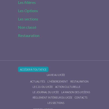
Les filières
Les Options
Les sections
Non classé
Restauration
ACCÉDER À TOUTATICE
LA VIE AU LYCÉE
ACTUALITÉS
L’HÉBERGEMENT
RESTAURATION
LE C.D.I DU LYCÉE
ACTION CULTURELLE
LE JOURNAL DU LYCÉE
LA MAISON DES LYCÉENS
RÈGLEMENT INTÉRIEUR DU LYCÉE
CONTACTS
LES SECTIONS