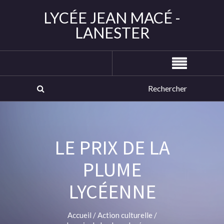
LYCÉE JEAN MACÉ -
LANESTER
LE PRIX DE LA
PLUME
LYCÉENNE
Accueil
/
Action culturelle
/