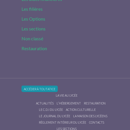
Les filières
Les Options
Les sections
Non classé
Restauration
ACCÉDER À TOUTATICE
LA VIE AU LYCÉE
ACTUALITÉS
L’HÉBERGEMENT
RESTAURATION
LE C.D.I DU LYCÉE
ACTION CULTURELLE
LE JOURNAL DU LYCÉE
LA MAISON DES LYCÉENS
RÈGLEMENT INTÉRIEUR DU LYCÉE
CONTACTS
LES SECTIONS