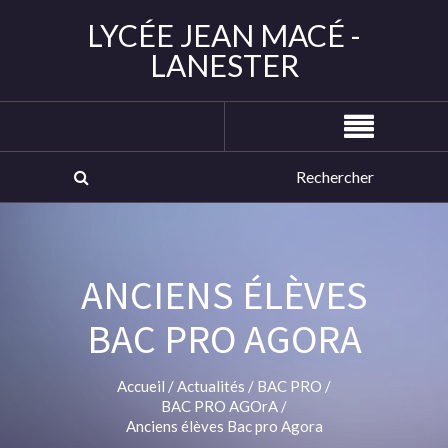
LYCÉE JEAN MACÉ -
LANESTER
ANCIENS ÉLÈVES
BAC PRO AGORA
Accueil
/
Actualités
/
BAC PRO
/
BAC PRO AGOrA
/
Anciens élèves Bac pro Agora