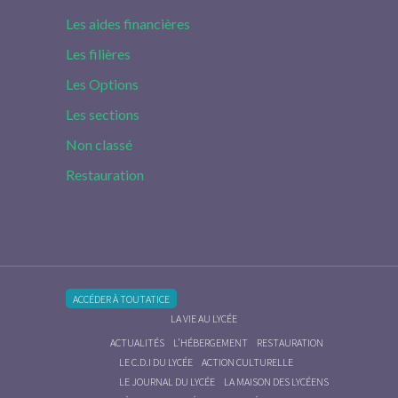
Les aides financières
Les filières
Les Options
Les sections
Non classé
Restauration
ACCÉDER À TOUTATICE
LA VIE AU LYCÉE
ACTUALITÉS
L’HÉBERGEMENT
RESTAURATION
LE C.D.I DU LYCÉE
ACTION CULTURELLE
LE JOURNAL DU LYCÉE
LA MAISON DES LYCÉENS