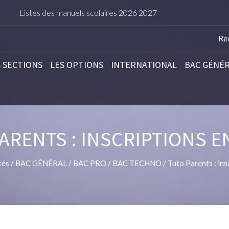
tes des manuels scolaires 2026 2027
TARIFS DE L’IN
S SECTIONS
LES OPTIONS
INTERNATIONAL
BAC GÉNÉ
ARENTS : INSCRIPTIONS E
tés
/
BAC GÉNÉRAL
/
BAC PRO
/
BAC TECHNO
/
Tuto Parents : ins