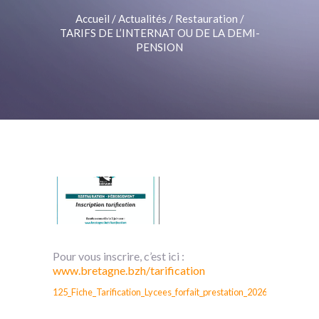
Accueil
/
Actualités
/
Restauration
/
TARIFS DE L’INTERNAT OU DE LA DEMI-
PENSION
Pour vous inscrire, c’est ici :
www.bretagne.bzh/tarification
125_Fiche_Tarification_Lycees_forfait_prestation_2026_A4_web
Té