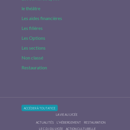
le théâtre
Les aides financières
Les filières
Les Options
Les sections
Non classé
Restauration
ACCÉDER À TOUTATICE
LA VIE AU LYCÉE
ACTUALITÉS
L’HÉBERGEMENT
RESTAURATION
LE C.D.I DU LYCÉE
ACTION CULTURELLE