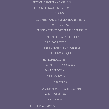
SECTION EUROPÉENNE ANGLAIS
SECTION BILINGUE EN BRETON
LES OPTIONS
COMMENT CHOISIR LES ENSEIGNEMENTS
OPTIONNELS ?
ENSEIGNEMENTS OPTIONNELS GÉNÉRAUX
L’ITALIEN
LE LATIN
LE THÉÂTRE
E.P.S. FACULTATIF
ENSEIGNEMENTS OPTIONNELS
TECHNOLOGIQUES
BIOTECHNOLOGIES
SCIENCES DE LABORATOIRE
SANTÉ ET SOCIAL
INTERNATIONAL
ERASMUS +
ERASMUS NEWS
ERASMUS CHARTER
ERASMUS STRATEGY
BAC GÉNÉRAL
LE NOUVEAU BAC 2021