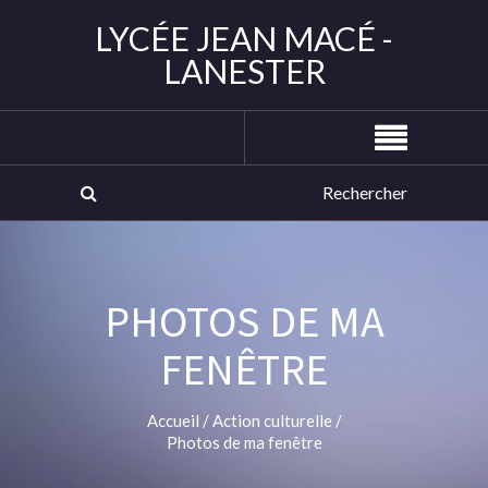
LYCÉE JEAN MACÉ -
LANESTER
PHOTOS DE MA
FENÊTRE
Accueil
/
Action culturelle
/
Photos de ma fenêtre