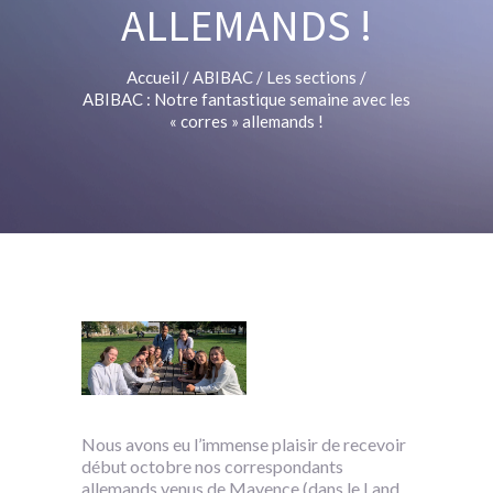
ALLEMANDS !
Accueil
/
ABIBAC
/
Les sections
/
ABIBAC : Notre fantastique semaine avec les
« corres » allemands !
Nous avons eu l’immense plaisir de recevoir
début octobre nos correspondants
allemands venus de Mayence (dans le Land