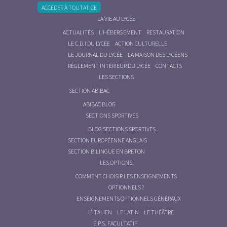
ACCÉDER À TOUTATICE
LA VIE AU LYCÉE
ACTUALITÉS
L’HÉBERGEMENT
RESTAURATION
LE C.D.I DU LYCÉE
ACTION CULTURELLE
LE JOURNAL DU LYCÉE
LA MAISON DES LYCÉENS
RÈGLEMENT INTÉRIEUR DU LYCÉE
CONTACTS
LES SECTIONS
SECTION ABIBAC
ABIBAC BLOG
SECTIONS SPORTIVES
BLOG SECTIONS SPORTIVES
SECTION EUROPÉENNE ANGLAIS
SECTION BILINGUE EN BRETON
LES OPTIONS
COMMENT CHOISIR LES ENSEIGNEMENTS
OPTIONNELS ?
ENSEIGNEMENTS OPTIONNELS GÉNÉRAUX
L’ITALIEN
LE LATIN
LE THÉÂTRE
E.P.S. FACULTATIF