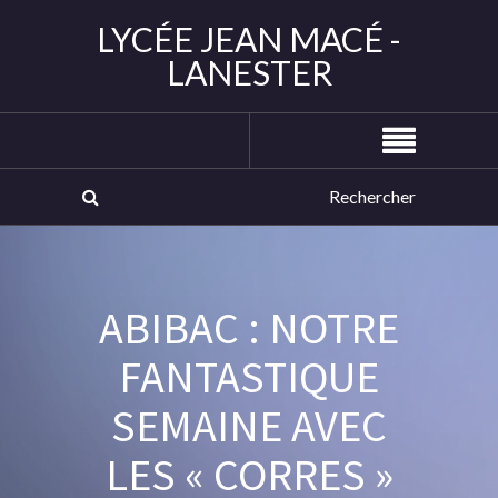
LYCÉE JEAN MACÉ -
LANESTER
ABIBAC : NOTRE
FANTASTIQUE
SEMAINE AVEC
LES « CORRES »