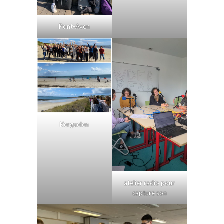
Pont-Aven
Kerguelen
atelier radio pour
capture son