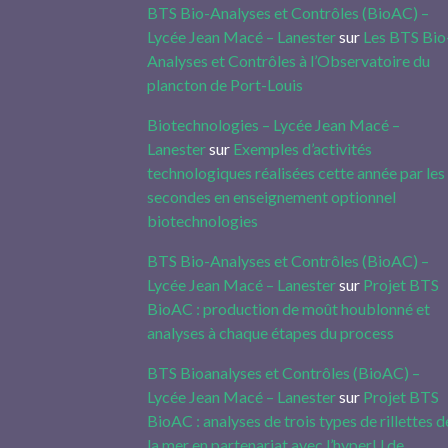
BTS Bio-Analyses et Contrôles (BioAC) –
Lycée Jean Macé – Lanester
sur
Les BTS Bio
Analyses et Contrôles à l’Observatoire du
plancton de Port-Louis
Biotechnologies – Lycée Jean Macé –
Lanester
sur
Exemples d’activités
technologiques réalisées cette année par les
secondes en enseignement optionnel
biotechnologies
BTS Bio-Analyses et Contrôles (BioAC) –
Lycée Jean Macé – Lanester
sur
Projet BTS
BioAC : production de moût houblonné et
analyses à chaque étapes du process
BTS Bioanalyses et Contrôles (BioAC) –
Lycée Jean Macé – Lanester
sur
Projet BTS
BioAC : analyses de trois types de rillettes d
la mer en partenariat avec l’hyperU de