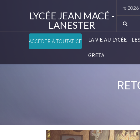
Li
LYCÉE JEAN MACÉ -
LANESTER
LA VIE AU LYCÉE
LE
ACCÉDER À TOUTATICE
GRETA
RET