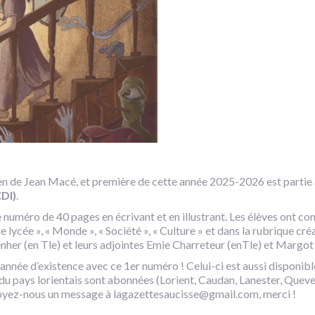
éen de Jean Macé, et première de cette année 2025-2026 est partie à
CDI)
.
e numéro de 40 pages en écrivant et en illustrant. Les élèves ont c
e lycée », « Monde », « Société », « Culture » et dans la rubrique créat
her (en Tle) et leurs adjointes Emie Charreteur (enTle) et Margo
ée d’existence avec ce 1er numéro ! Celui-ci est aussi disponible à 
du pays lorientais sont abonnées (Lorient, Caudan, Lanester, Queve
nvoyez-nous un message à lagazettesaucisse@gmail.com, merci !