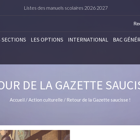
stes des manuels scolaires 2026 2027
TARIFS DE L’
S SECTIONS
LES OPTIONS
INTERNATIONAL
BAC GÉNÉ
OUR DE LA GAZETTE SAUCIS
Accueil
/
Action culturelle
/
Retour de la Gazette saucisse !