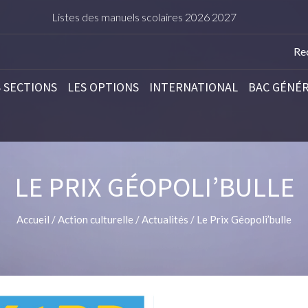
Listes des manuels scolaires 2026 2027
TARIFS DE 
S SECTIONS
LES OPTIONS
INTERNATIONAL
BAC GÉNÉ
LE PRIX GÉOPOLI’BULLE
Accueil
/
Action culturelle
/
Actualités
/
Le Prix Géopoli’bulle