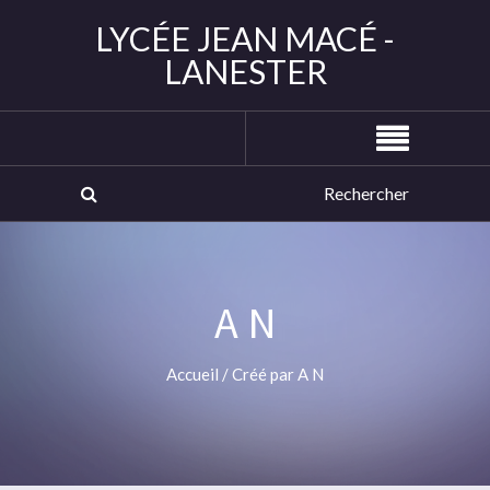
LYCÉE JEAN MACÉ -
LANESTER
A N
Accueil
/
Créé par A N