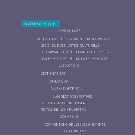
ACCÉDER À TOUTATICE
LA VIE AU LYCÉE
ACTUALITÉS
L’HÉBERGEMENT
RESTAURATION
LE C.D.I DU LYCÉE
ACTION CULTURELLE
LE JOURNAL DU LYCÉE
LA MAISON DES LYCÉENS
RÈGLEMENT INTÉRIEUR DU LYCÉE
CONTACTS
LES SECTIONS
SECTION ABIBAC
ABIBAC BLOG
SECTIONS SPORTIVES
BLOG SECTIONS SPORTIVES
SECTION EUROPÉENNE ANGLAIS
SECTION BILINGUE EN BRETON
LES OPTIONS
COMMENT CHOISIR LES ENSEIGNEMENTS
OPTIONNELS ?