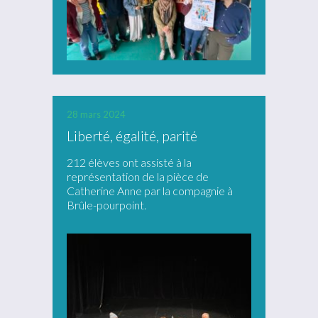
28 mars 2024
Liberté, égalité, parité
212 élèves ont assisté à la
représentation de la pièce de
Catherine Anne par la compagnie à
Brûle-pourpoint.