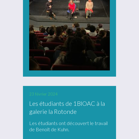
23 février 2024
Les étudiants de 1BIOAC à la
galerie la Rotonde
Les étudiants ont découvert le travail
de Benoît de Kuhn.