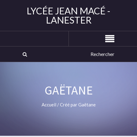
LYCÉE JEAN MACÉ -
LANESTER
GAËTANE
Accueil
/
Créé par Gaëtane