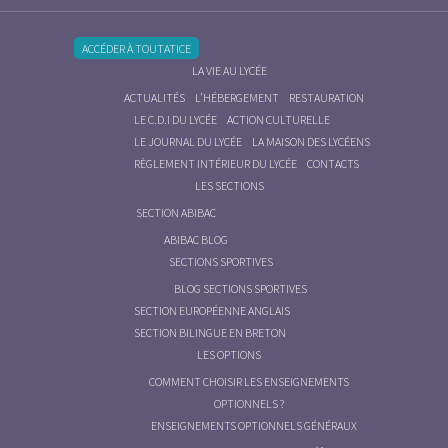
ACCÉDER À TOUTATICE
LA VIE AU LYCÉE
ACTUALITÉS
L’HÉBERGEMENT
RESTAURATION
LE C.D.I DU LYCÉE
ACTION CULTURELLE
LE JOURNAL DU LYCÉE
LA MAISON DES LYCÉENS
RÈGLEMENT INTÉRIEUR DU LYCÉE
CONTACTS
LES SECTIONS
SECTION ABIBAC
ABIBAC BLOG
SECTIONS SPORTIVES
BLOG SECTIONS SPORTIVES
SECTION EUROPÉENNE ANGLAIS
SECTION BILINGUE EN BRETON
LES OPTIONS
COMMENT CHOISIR LES ENSEIGNEMENTS
OPTIONNELS ?
ENSEIGNEMENTS OPTIONNELS GÉNÉRAUX