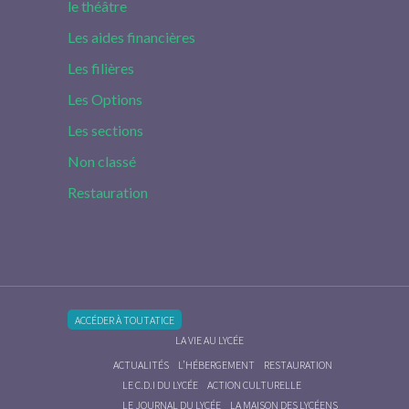
le théâtre
Les aides financières
Les filières
Les Options
Les sections
Non classé
Restauration
ACCÉDER À TOUTATICE
LA VIE AU LYCÉE
ACTUALITÉS
L’HÉBERGEMENT
RESTAURATION
LE C.D.I DU LYCÉE
ACTION CULTURELLE
LE JOURNAL DU LYCÉE
LA MAISON DES LYCÉENS