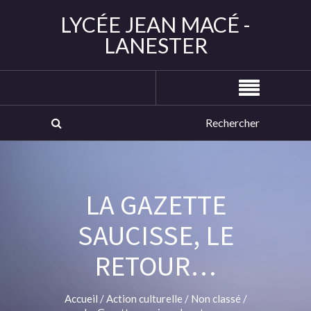
LYCÉE JEAN MACÉ -
LANESTER
LA GAZETTE
SAUCISSE, LE
RETOUR…
Accueil
/
Action culturelle
/
Non classé
/